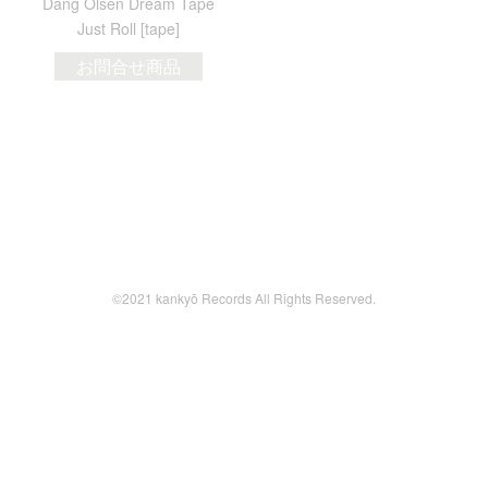
Dang Olsen Dream Tape
Just Roll [tape]
お問合せ商品
©2021 kankyō Records All Rights Reserved.