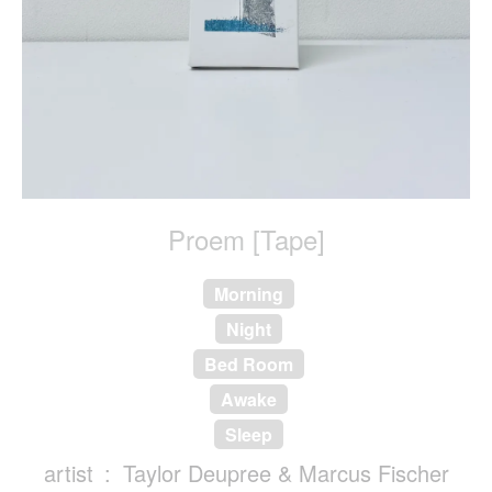
Proem [Tape]
Morning
Night
Bed Room
Awake
Sleep
artist
Taylor Deupree & Marcus Fischer