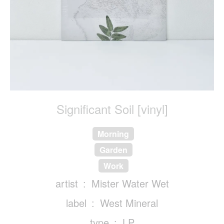
Significant Soil [vinyl]
Morning
Garden
Work
artist
Mister Water Wet
label
West Mineral
type
LP