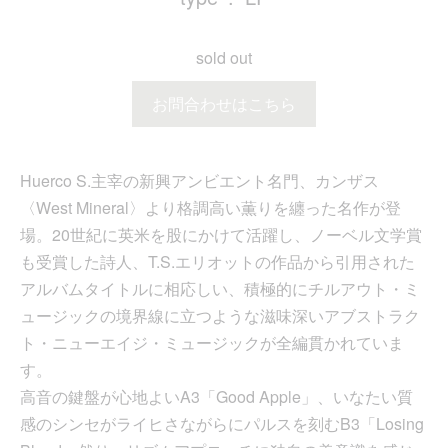
sold out
お問合わせはこちら
Huerco S.主宰の新興アンビエント名門、カンザス
〈West Mineral〉より格調高い薫りを纏った名作が登
場。20世紀に英米を股にかけて活躍し、ノーベル文学賞
も受賞した詩人、T.S.エリオットの作品から引用された
アルバムタイトルに相応しい、積極的にチルアウト・ミ
ュージックの境界線に立つような滋味深いアブストラク
ト・ニューエイジ・ミュージックが全編貫かれていま
す。
高音の鍵盤が心地よいA3「Good Apple」、いなたい質
感のシンセがライヒさながらにパルスを刻むB3「Losing