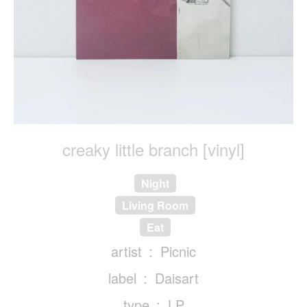
creaky little branch [vinyl]
Night
Living Room
Eat
artist
Picnic
label
Daisart
type
LP