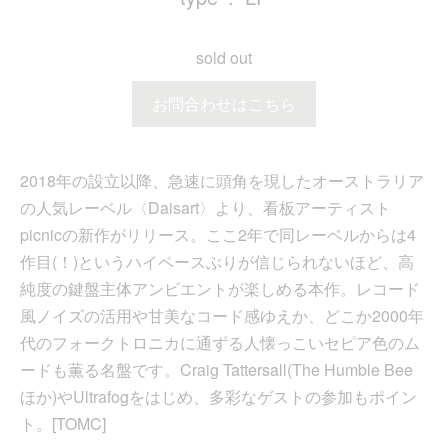
sold out
お問合わせはこちら
2018年の設立以降、急速に頭角を現したオーストラリア
の人気レーベル〈Daisart〉より、看板アーティスト
picnicの新作がリリース。ここ2年で同レーベルからは4
作目(！)というハイペースぶりが信じられないほど、高
純度の鍵盤主体アンビエントが楽しめる本作。レコード
風ノイズの活用や甘美なコード感ゆえか、どこか2000年
代のフォークトロニカに通ずる人懐っこいセピア色のム
ードも薫る名盤です。Craig Tattersall(The Humble Bee
ほか)やUltrafogをはじめ、多彩なゲストの参加もポイン
ト。[TOMC]