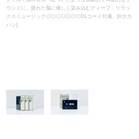
ウンドに。疲れた脳に優しく染み込むディープ・リラッ
クスミュージック◎◎◎◎◎◎◎DLコード付属。[Hタカ
ハシ]