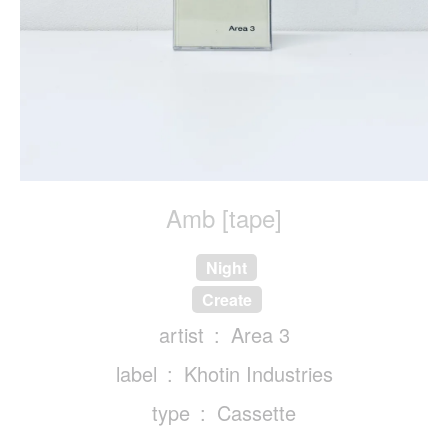
Amb [tape]
Night
Create
artist
Area 3
label
Khotin Industries
type
Cassette