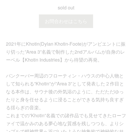
sold out
お問合わせはこちら
2021年にKhotin(Dylan Khotin-Foote)がアンビエントに振
り切った”Area 3”名義で制作した2ndアルバムが自身のレ
ーベル【Khotin Industries】から待望の再発。
バンクーバー周辺のフローティン・ハウスの中心人物と
して知られる”Khotin”が”Area 3”として発表した２作目と
なる本作は、サウナ後の外気浴のように、ただただゆっ
たりと身を任せるように浸ることができる気持ち良すぎ
る揺らぎの音楽。
これまでの”Khotin”名義での諸作品でも見せてきたローフ
ァイで温かみのある夢心地な質感を残しつつも、よりシ
ンプルで精神世界へ近づいたような抽象的で神秘的なサ