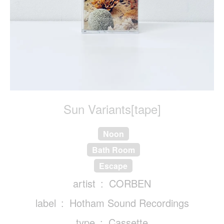
Sun Variants[tape]
Noon
Bath Room
Escape
artist
CORBEN
label
Hotham Sound Recordings
type
Cassette