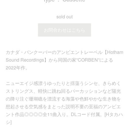
sold out
お問合わせはこちら
カナダ・バンクーバーのアンビエントレーベル【Hotham
Sound Recordings】から同国の家”CORBEN”による
2022年作。
ニューエイジ感漂うゆったりと揺蕩うシンセ、きらめく
ストリングス、軽快に跳ね回るパーカッションなど陽光
の降り注ぐ珊瑚礁を漂流する海藻や色鮮やかな生き物を
想起させる空気感をまとった説明不要の至福のアンビエ
ント作品◎◎◎◎全11曲入り。DLコード付属。[Hタカハ
シ]