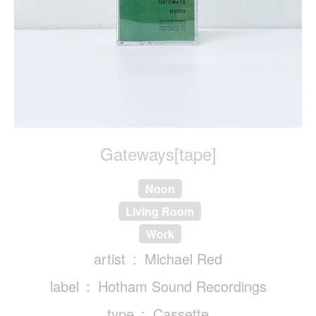
Gateways[tape]
Noon
Living Room
Work
artist
Michael Red
label
Hotham Sound Recordings
type
Cassette