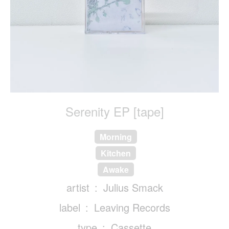
Serenity EP [tape]
Morning
Kitchen
Awake
artist
Julius Smack
label
Leaving Records
type
Cassette