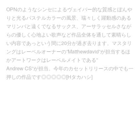
OPNのようなシンセによるヴェイパー的な質感とぼんや
りと光るパステルカラーの風景、瑞々しく躍動感のある
マリンバと遠くでなるサックス、アーサラッセルさなが
らの優しく心地よい歌声など作品全体を通して素晴らし
い内容であっという間に20分が過ぎ去ります。マスタリ
ングはレーベルオーナーの”Matthewdavid”が担当するほ
かアートワークはレーベルメイトである”
Andrew CS”が担当。今年のカセットリリースの中でも一
押しの作品です◎◎◎◎◎[Hタカハシ]