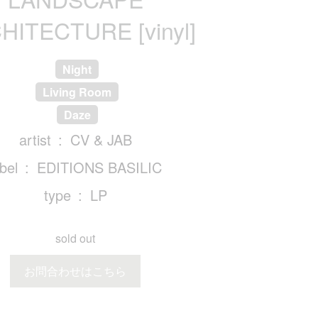
HITECTURE [vinyl]
Night
Living Room
Daze
artist
CV & JAB
abel
EDITIONS BASILIC
type
LP
sold out
お問合わせはこちら