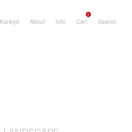
0
Kankyō
About
Info
Cart
Search
LANDSCAPE