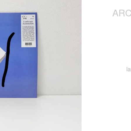
ARC
l