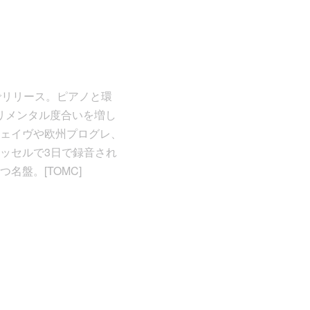
LPでリリース。ピアノと環
ペリメンタル度合いを増し
ェイヴや欧州プログレ、
ッセルで3日で録音され
盤。[TOMC]