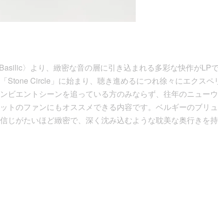
ns Basilic〉より、緻密な音の層に引き込まれる多彩な快作が
Stone Circle」に始まり、聴き進めるにつれ徐々にエクス
ンビエントシーンを追っている方のみならず、往年のニューウ
ットのファンにもオススメできる内容です。ベルギーのブリュ
信じがたいほど緻密で、深く沈み込むような耽美な奥行きを持つ名