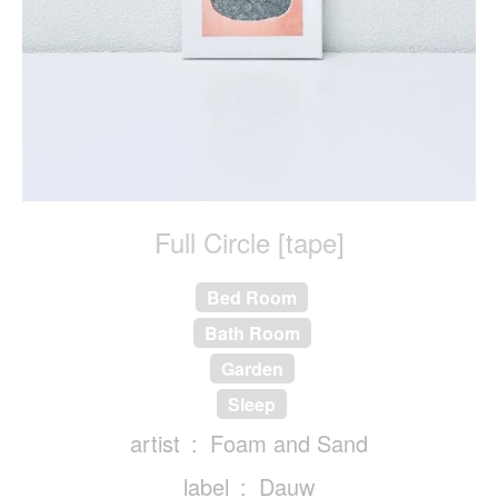
Full Circle [tape]
Bed Room
Bath Room
Garden
Sleep
artist
Foam and Sand
label
Dauw