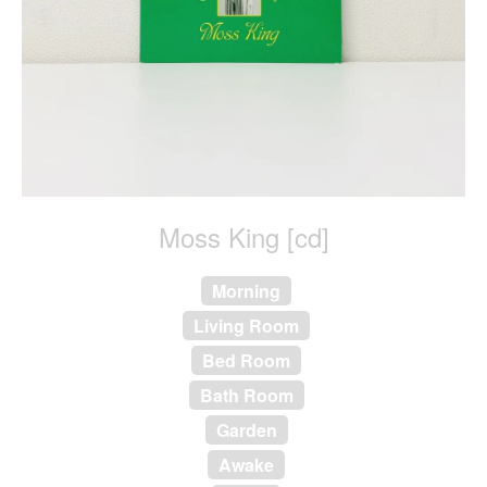
Moss King [cd]
Morning
Living Room
Bed Room
Bath Room
Garden
Awake