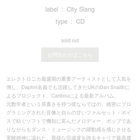
label
City Slang
type
CD
sold out
お問合わせはこちら
エレクトロニカ最盛期の重要アーティストとして人気を
博し、Daphni名義でも活躍してきたUKのDan Snaithに
よるプロジェクト、Caribouによる最新アルバム。
元数学者という肩書きを持つ彼ならではの、緻密にプロ
グラミングされた音像と自らの甘いファルセット・ボイ
スで紡ぐソフトで機知に富んだメロディー、ポップであ
りながらもダンス・ミュージックの躍動感を感じさせる
実験精神に溢れた、異様な完成度を誇るキャリア最高傑