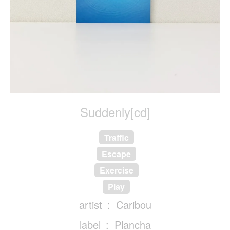
Suddenly[cd]
Traffic
Escape
Exercise
Play
artist
Caribou
label
Plancha