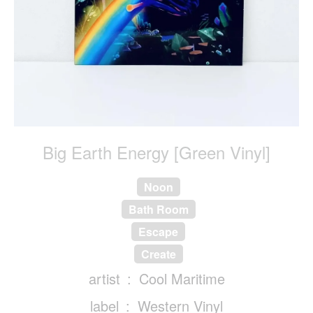
Big Earth Energy [Green Vinyl]
Noon
Bath Room
Escape
Create
artist
Cool Maritime
label
Western Vinyl