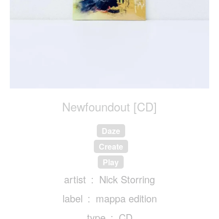
Newfoundout [CD]
Daze
Create
Play
artist
Nick Storring
label
mappa edition
type
CD