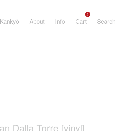
0
Kankyō
About
Info
Cart
Search
n Dalla Torre [vinyl]