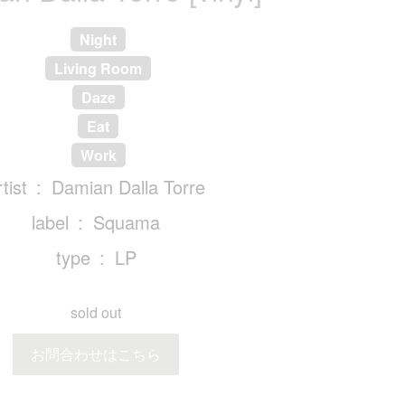
Night
Living Room
Daze
Eat
Work
tist
Damian Dalla Torre
label
Squama
type
LP
sold out
お問合わせはこちら