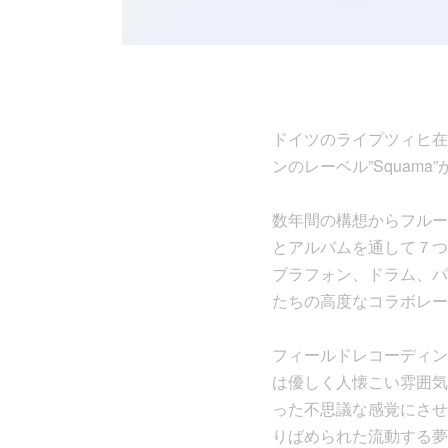
ドイツのライプツィヒ在住の
ンのレーベル”Squam
数年間の構想からフルー
とアルバムを通して７つ
ブラフォン、ドラム、パ
たちの高度なコラボレー
フィールドレコーディン
は優しく人懐こい雰囲気を
った不思議な感覚にさせ
りばめられた流動する夢