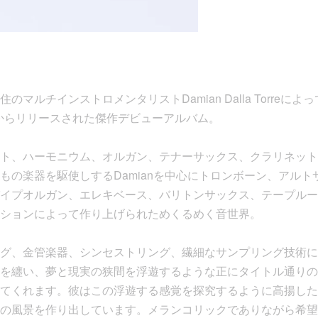
マルチインストロメンタリストDamian Dalla Torreによっ
a”からリリースされた傑作デビューアルバム。
ト、ハーモニウム、オルガン、テナーサックス、クラリネット
もの楽器を駆使しするDamianを中心にトロンボーン、アル
イプオルガン、エレキベース、バリトンサックス、テープルー
ションによって作り上げられためくるめく音世界。
グ、金管楽器、シンセストリング、繊細なサンプリング技術に
纏い、夢と現実の狭間を浮遊するような正にタイトル通りの『Happ
てくれます。彼はこの浮遊する感覚を探究するように高揚した
の風景を作り出しています。メランコリックでありながら希望