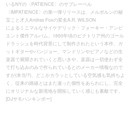
いるNYの〈PATIENCE〉のサブレーベル
〈IMPATIENCE〉の第一弾リリースは、メルボルンの秘
宝こと才人Andras Foxの変名A.R. WILSON
によるミニマルなサイケデリック・フォーキー・アンビ
エント傑作アルバム。1850年頃のビクトリア州のゴール
ドラッシュを時代背景にして制作されたという本作、ガ
ットギターやバンジョー、マンドリンやピアノなどの生
楽器で展開されていくと思いきや、楽器は一切使わず全
て打ち込みのみで作られているとのメーカー情報なので
すが(本当!?)、どこかカラッとしている空気感も気持ちよ
く、従来の路線とはまた違った個性をあらわにし、完全
にオリジナルな新境地を開拓していく感じも素敵です。
[DJサモハンキンポー]