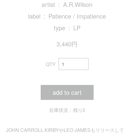
artist
A.R.Wilson
label
Patience / Impatience
type
LP
3,440円
QTY
add to cart
在庫状況：残り2
JOHN CARROLL KIRBYやLEO JAMESもリリースして