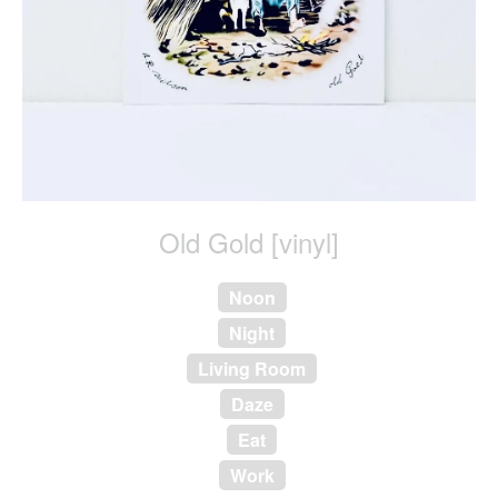
Old Gold [vinyl]
Noon
Night
Living Room
Daze
Eat
Work