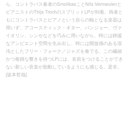
ら、コントラバス奏者のSmolikasことNils Vermeulenと
ピアニストのThijs TrochのスプリットLPが到着。両者と
もにコントラバスとピアノという自らの軸となる楽器は
用いず、アコースティック・ギター、バンジョー、ヴァ
イオリン、シンセなどを巧みに用いながら、時には静謐
なアンビエント空間を生み出し、時には開放感のある混
沌としたフリー・フォーク／ジャズを奏でる。この繊細
かつ複雑な響きを持つLPには、名前をつけることができ
ない新しい音楽が胎動しているようにも感じる。是非。
[坂本哲哉]