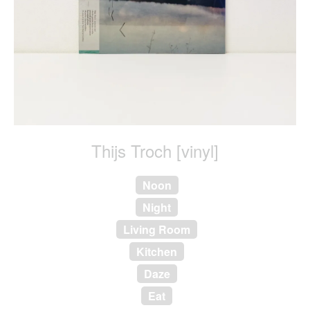
Thijs Troch [vinyl]
Noon
Night
Living Room
Kitchen
Daze
Eat