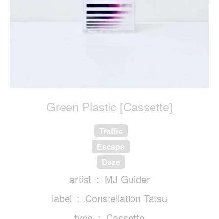
Green Plastic [Cassette]
Traffic
Escape
Daze
artist
MJ Guider
label
Constellation Tatsu
type
Cassette