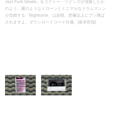
Jazz Funk Greats』をコクトー・ツインズが演奏したか
のよう。霧のようなドローンとミニマルなドラムマシン
が交錯する「Nightcycle」は必聴。想像以上にブッ飛ば
されますよ。ダウンロードコード付属。[坂本哲哉]