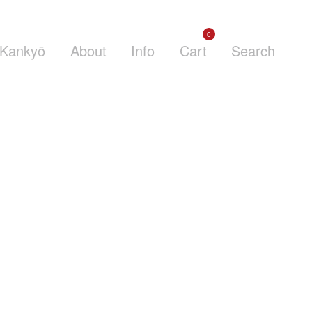
0
Kankyō
About
Info
Cart
Search