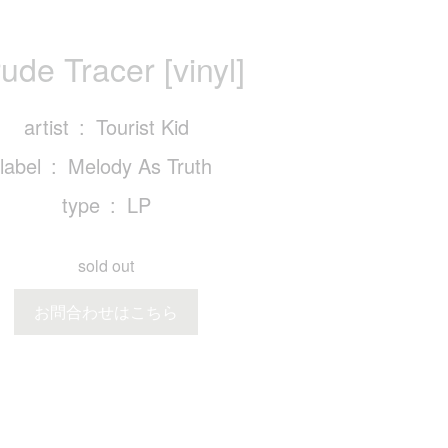
ude Tracer [vinyl]
artist
Tourist Kid
label
Melody As Truth
type
LP
sold out
お問合わせはこちら