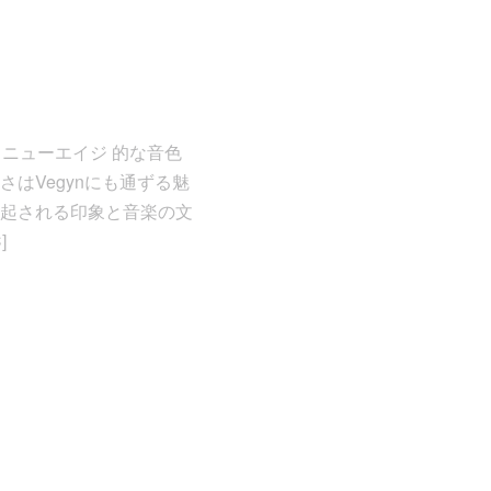
快作。ニューエイジ 的な音色
はVegynにも通ずる魅
起される印象と音楽の文
]