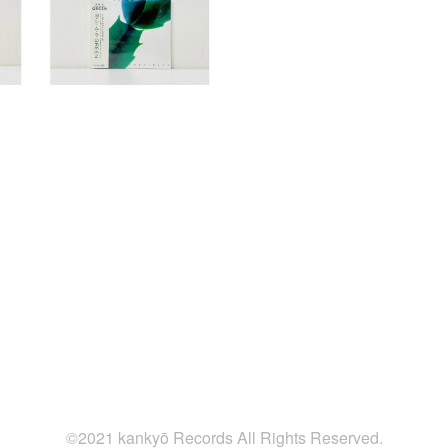
©2021 kankyō Records All Rights Reserved.