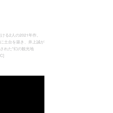
を続ける2人の2021年作。
に土台を築き、井上誠が
された"幻の観光地
C]