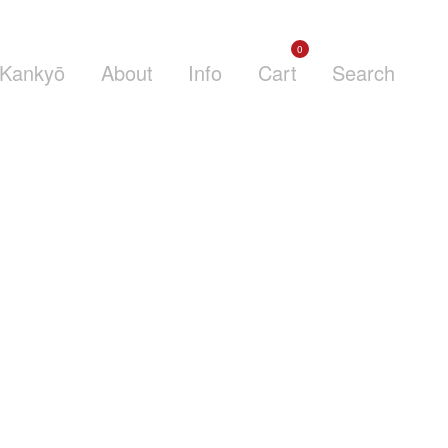
0
Kankyō
About
Info
Cart
Search