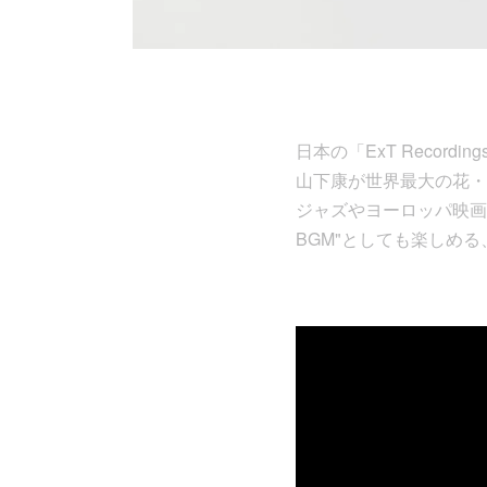
日本の「ExT Record
山下康が世界最大の花・
ジャズやヨーロッパ映画
BGM"としても楽しめる