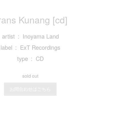
rans Kunang [cd]
artist
Inoyama Land
label
ExT Recordings
type
CD
sold out
お問合わせはこちら