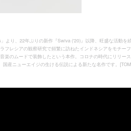
ings」より、22年ぶりの新作『Swiva ('20)』以降、旺盛な活動
ラフレシアの観察研究で頻繁に訪ねたインドネシアをモチーフ
音楽のムードで装飾したという本作。コロナの時代にリリース
、国産ニューエイジの生ける伝説による新たな名作です。[TOM