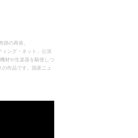
が奇跡の再発。
クティング・ネット」公演
機材や生楽器を駆使しつ
ンスの作品です。国産ニュ