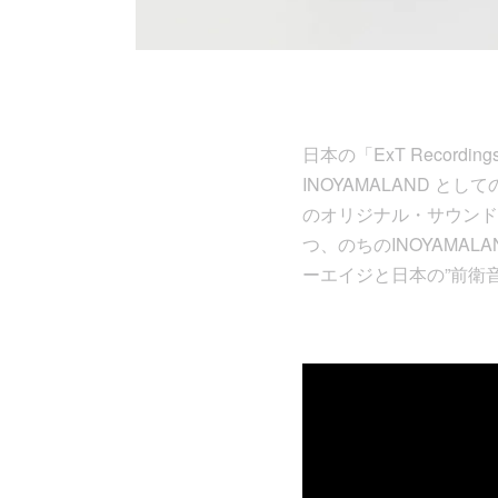
日本の「ExT Reco
INOYAMALAND 
のオリジナル・サウンド
つ、のちのINOYAMA
ーエイジと日本の”前衛音