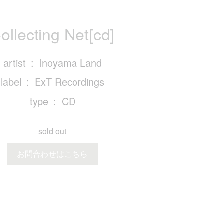
ollecting Net[cd]
artist
Inoyama Land
label
ExT Recordings
type
CD
sold out
お問合わせはこちら