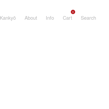
0
Kankyō
About
Info
Cart
Search