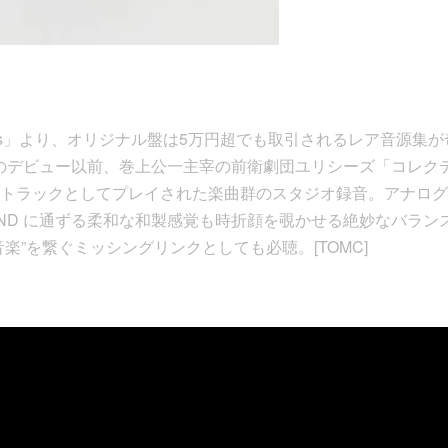
rdings」より、オリジナル盤は5万円超でも取引されるレア音源集
としてのデビュー以前、巻上公一主宰の前衛劇団ユリシーズ「コレ
トラックとしてプレイされた楽曲群のスタジオ録音。アナログ
LAND に通ずる柔和な和製感覚も時折顔を覗かせる絶妙なバラ
楽”を繋ぐミッシングリンクとしても必聴。[TOMC]