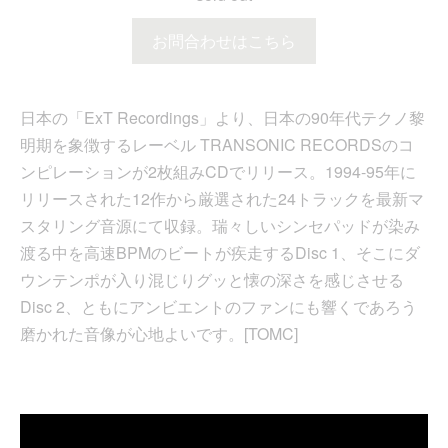
お問合わせはこちら
日本の「ExT Recordings」より、日本の90年代テクノ黎
明期を象徴するレーベル TRANSONIC RECORDSのコ
ンピレーションが2枚組みCDでリリース。1994-95年に
リリースされた12作から厳選された24トラックを最新マ
スタリング音源にて収録。瑞々しいシンセパッドが染み
渡る中を高速BPMのビートが疾走するDisc 1、そこにダ
ウンテンポが入り混じりグッと懐の深さを感じさせる
Disc 2、ともにアンビエントのファンにも響くであろう
磨かれた音像が心地よいです。[TOMC]