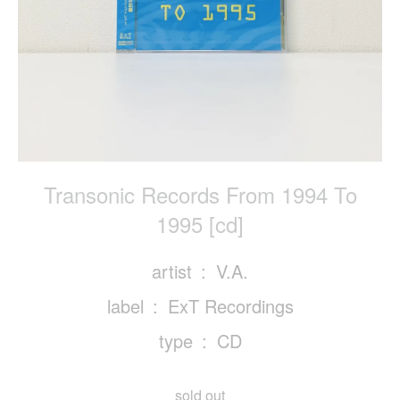
Transonic Records From 1994 To
1995 [cd]
artist
V.A.
label
ExT Recordings
type
CD
sold out