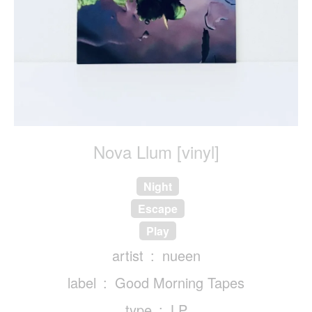
Nova Llum [vinyl]
Night
Escape
Play
artist
nueen
label
Good Morning Tapes
type
LP