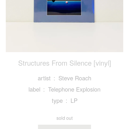
Structures From Silence [vinyl]
artist
Steve Roach
label
Telephone Explosion
type
LP
sold out