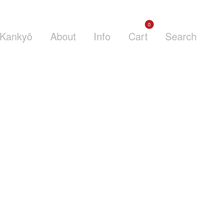
0
Kankyō
About
Info
Cart
Search