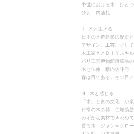
中世における木 ひとつ
ひと 内藤礼
II 木と生きる
日本の木造建築の歴史と
デザイン、工芸、そして
木工家具とＤＩＹスキル
パリ工芸博物館所蔵品の
木と仏像 藪内佐斗司
森は目である。その目に
III 木と感じる
「木」と食の文化 小泉
日常の木の器 仁城義勝
わずかな素材できわめて
香る木 ジャン＝クロー
木と熙 山本昌男