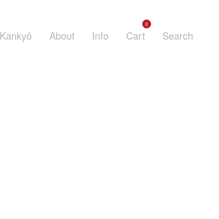
0
Kankyō
About
Info
Cart
Search