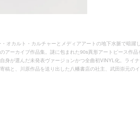
バー・オカルト・カルチャーとメディアアートの地下水脈で暗躍
のアーカイブ作品集。謎に包まれた90s異形アートピース作品を
自身が選んだ未発表ヴァージョンかつ全曲初VINYL化。ライ
寄稿と、川原作品を送り出した八幡書店の社主、武田崇元のイ