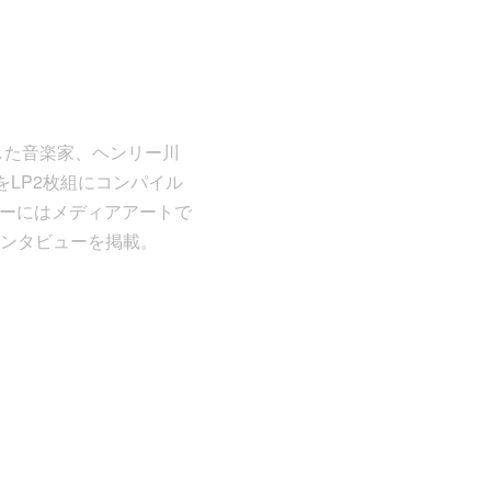
した音楽家、ヘンリー川
LP2枚組にコンパイル
ナーにはメディアアートで
ンタビューを掲載。