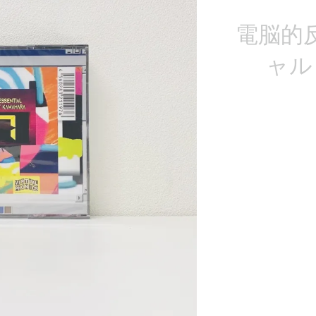
電脳的
ャル