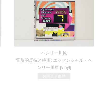
ヘンリー川原
電脳的反抗と絶頂: エッセンシャル・ヘ
ンリー川原 [vinyl]
お問合せ商品