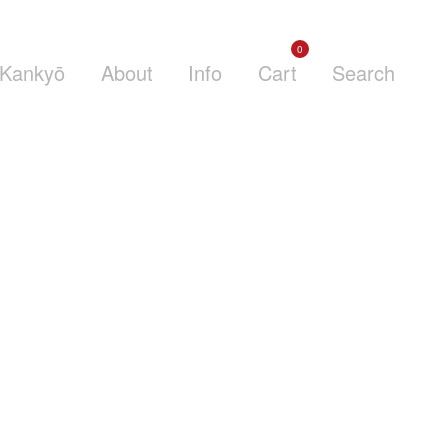
0
Kankyō
About
Info
Cart
Search