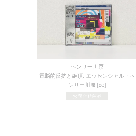
ヘンリー川原
電脳的反抗と絶頂: エッセンシャル・ヘ
ンリー川原 [cd]
お問合せ商品