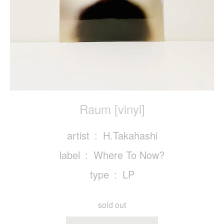
Raum [vinyl]
artist
H.Takahashi
label
Where To Now?
type
LP
sold out