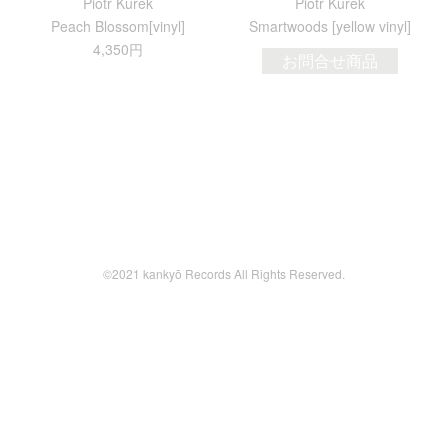
Piotr Kurek
Piotr Kurek
Peach Blossom[vinyl]
Smartwoods [yellow vinyl]
4,350円
お問合せ商品
©2021 kankyō Records All Rights Reserved.