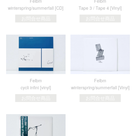
Felbm
Felbm
winterspring/summerfall [CD]
Tape 3 / Tape 4 [Vinyl]
お問合せ商品
お問合せ商品
Felbm
Felbm
cycli infini [vinyl]
winterspring/summerfall [Vinyl]
お問合せ商品
お問合せ商品