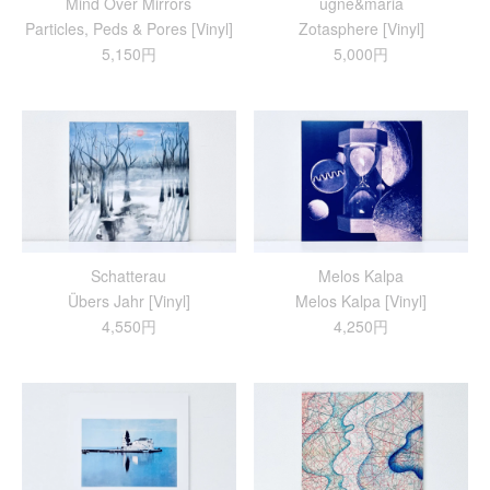
Mind Over Mirrors
ugne&maria
Particles, Peds & Pores [Vinyl]
Zotasphere [Vinyl]
5,150円
5,000円
Schatterau
Melos Kalpa
Übers Jahr [Vinyl]
Melos Kalpa [Vinyl]
4,550円
4,250円