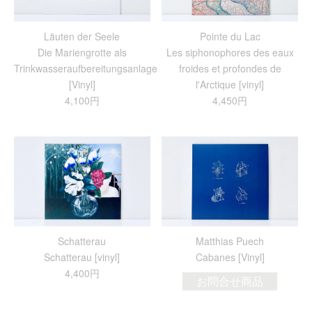
Läuten der Seele
Pointe du Lac
Die Mariengrotte als
Les siphonophores des eaux
Trinkwasseraufbereitungsanlage
froides et profondes de
[Vinyl]
l'Arctique [vinyl]
4,100円
4,450円
Schatterau
Matthias Puech
Schatterau [vinyl]
Cabanes [Vinyl]
4,400円
お問合せ商品