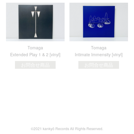
Tomaga
Tomaga
Extended Play 1 & 2 [vinyl]
Intimate Immensity [vinyl]
お問合せ商品
お問合せ商品
©2021 kankyō Records All Rights Reserved.