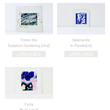
Tristan Arp
Salamanda
Scalpture Gardening [vinyl]
In Parallel[cd]
お問合せ商品
お問合せ商品
Facta
Blush [vinyl]