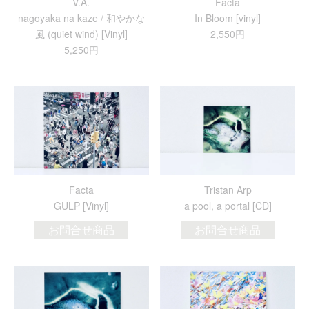
V.A.
Facta
nagoyaka na kaze / 和やかな
In Bloom [vinyl]
風 (quiet wind) [Vinyl]
2,550円
5,250円
Facta
Tristan Arp
GULP [Vinyl]
a pool, a portal [CD]
お問合せ商品
お問合せ商品