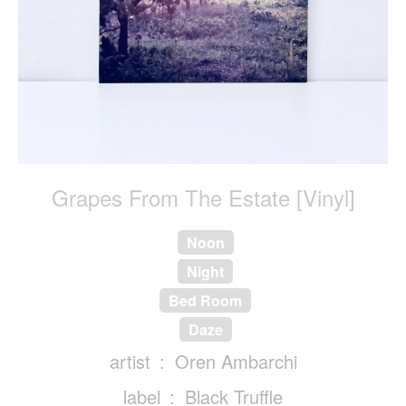
Grapes From The Estate [Vinyl]
Noon
Night
Bed Room
Daze
artist
Oren Ambarchi
label
Black Truffle