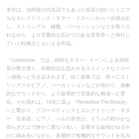
本作は、当時彼の代名詞でもあった低音の効いたミニマ
ルなエレクトリック・ギター・ドローンから一歩踏み出
し、ストリングス、鍵盤、パーカッションなどを取り入
れながら、より音響的な広がりのある音世界へと移行し
ていく転換点ともいえる作品。
「Corkscrew」では、純粋なギター・トーンによる持続
音が響き渡り、初期作品を思わせるストイックなドロー
ン感覚へと引き込まれます。続く楽曲では、徐々にスト
リングスやピアノ、パーカッションなどが加わり、抽象
的なサウンドから、より旋律的で音楽的な構成へと変
化。その流れは、15分に及ぶ「Remedios The Beauty」
へと繋がり、アコースティックとエレクトリック・ギタ
ー、弦楽器、ピアノ、ベルの音色が、ドラムの穏やかな
揺らぎの上で静かに重なり合い、反復する旋律がゆるや
かに絡み合いながら、多層的で有機的なサウンドを生み