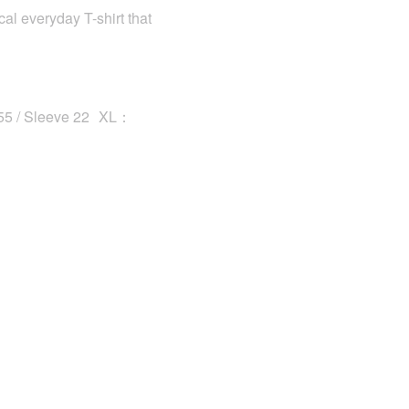
l everyday T-shirt that
 55 / Sleeve 22 XL：