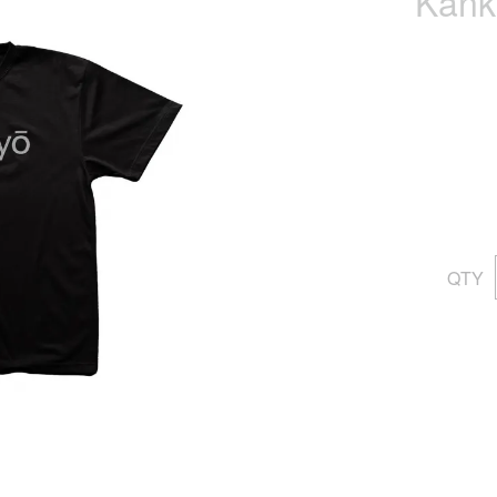
Kank
QTY