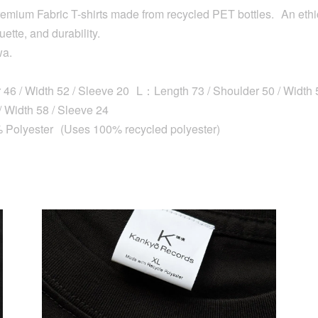
mium Fabric T-shirts made from recycled PET bottles. An ethica
ette, and durability.
wa.
46 / Width 52 / Sleeve 20 L：Length 73 / Shoulder 50 / Width
/ Width 58 / Sleeve 24
 Polyester (Uses 100% recycled polyester)