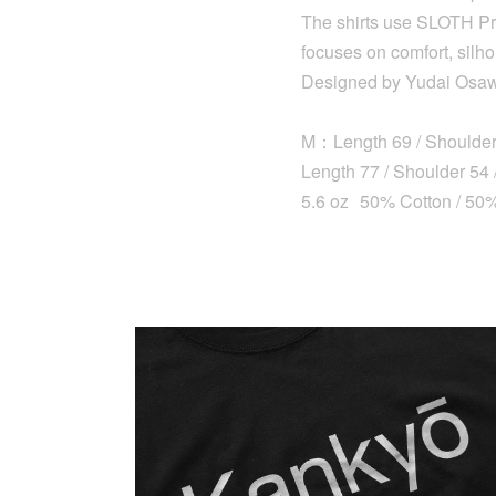
The shirts use SLOTH Pre
focuses on comfort, silhou
Designed by Yudai Osa
M：Length 69 / Shoulder 
Length 77 / Shoulder 54 
5.6 oz 50% Cotton / 50%