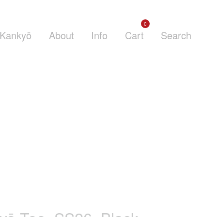
0
Kankyō
About
Info
Cart
Search