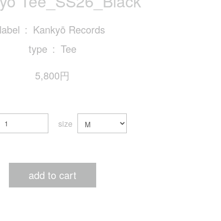
yō Tee_SS26_Black
label
Kankyō Records
type
Tee
5,800円
size
add to cart