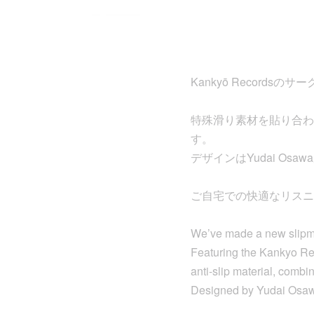
Kankyō Record
特殊滑り素材を貼り合わ
す。
デザインはYudai Osa
ご自宅での快適なリスニ
We’ve made a new slipm
Featuring the Kankyo Reco
anti-slip material, combi
Designed by Yudai Osa