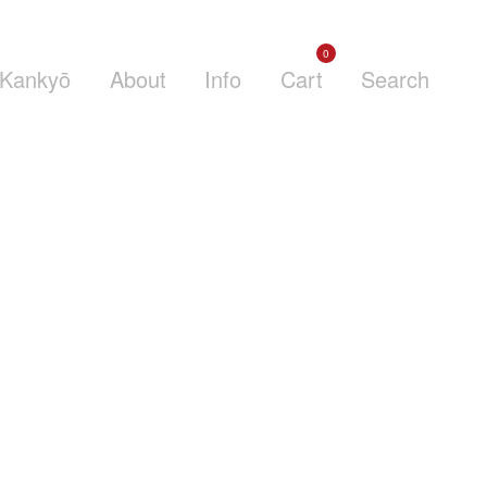
0
Kankyō
About
Info
Cart
Search