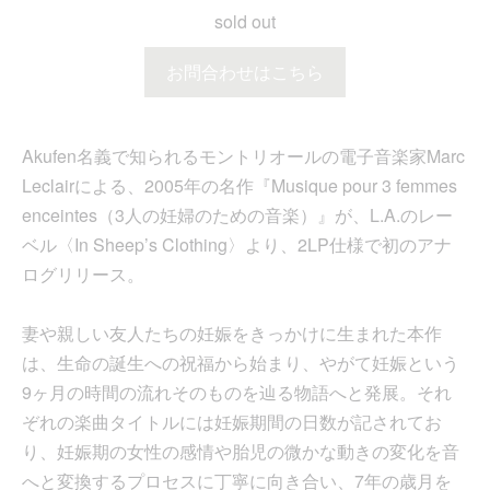
sold out
お問合わせはこちら
Akufen名義で知られるモントリオールの電子音楽家Marc
Leclairによる、2005年の名作『Musique pour 3 femmes
enceintes（3人の妊婦のための音楽）』が、L.A.のレー
ベル〈In Sheep’s Clothing〉より、2LP仕様で初のアナ
ログリリース。
妻や親しい友人たちの妊娠をきっかけに生まれた本作
は、生命の誕生への祝福から始まり、やがて妊娠という
9ヶ月の時間の流れそのものを辿る物語へと発展。それ
ぞれの楽曲タイトルには妊娠期間の日数が記されてお
り、妊娠期の女性の感情や胎児の微かな動きの変化を音
へと変換するプロセスに丁寧に向き合い、7年の歳月を