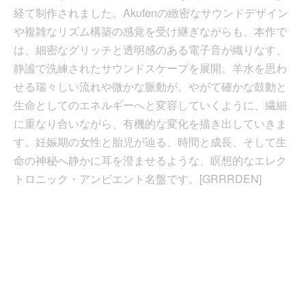
経て制作されました。Akufenの緻密なサウンドデザイン
や複雑なリズム構築の感覚を受け継ぎながらも、本作で
は、細密なグリッチと透明感のある電子音が織りなす、
静謐で洗練されたサウンドスケープを展開。羊水を思わ
せる瑞々しい流れや微かな脈動が、やがて確かな鼓動と
生命としてのエネルギーへと変容していくように、繊細
に重なり合いながら、有機的な変化を描き出していきま
す。妊娠期の女性と胎児が辿る、時間と成長、そして生
命の神秘へ静かに耳を澄ませるような、瞑想的なエレク
トロニック・アンビエント名盤です。[GRRRDEN]