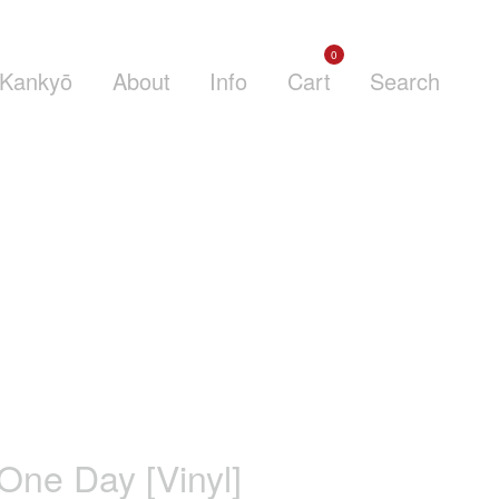
0
Kankyō
About
Info
Cart
Search
One Day [Vinyl]