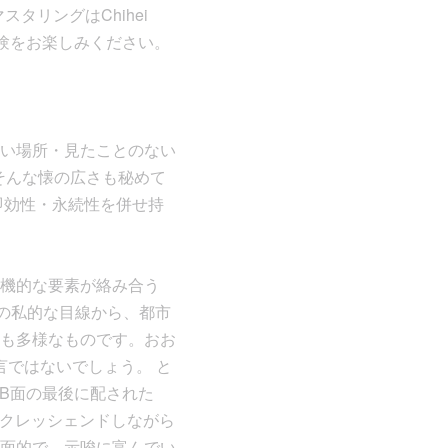
マスタリングはChihei
体験をお楽しみください。
い場所・見たことのない
そんな懐の広さも秘めて
即効性・永続性を併せ持
機的な要素が絡み合う
しての私的な目線から、都市
も多様なものです。おお
言ではないでしょう。 と
B面の最後に配された
大きくクレッシェンドしながら
面的で、示唆に富んでい