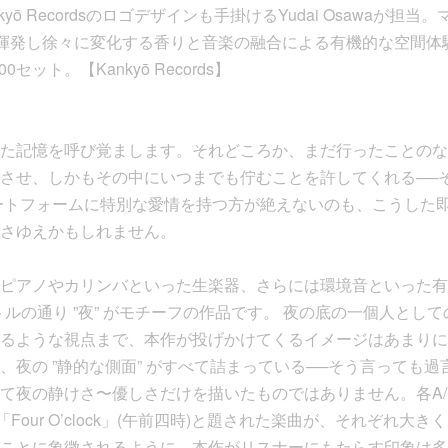
ō Recordsのロゴデザインも手掛けるYudai Osawaが担当。
が担当。揮発し徐々に変化する香りと音楽の融合による有機的な空間
セット。【Kankyō Records】
た記憶を呼び覚まします。それどころか、まだ行ったことのな
させ、しかもその中にいつまでも佇むことを許してくれる──
ートフォームに特別な愛情を持つ方が絶えないのも、こうした
さゆえかもしれません。
ピアノやカリンバといった生楽器、さらには環境音といった有
、タイトルの通り ”夜” がモチーフの作品です。 夜の底の一個人と
るような視点まで、本作が投げかけてくるイメージはあまりに
、夜の ”静的な側面” がすべて詰まっている──そう言っても過
て夜の静けさ〜優しさだけを描いたものではありません。各A/
症)・「Four O’clock」(午前四時)と題された楽曲が、それぞれ
ことに象徴されるように、本作がリスナーにもたらす印象は多