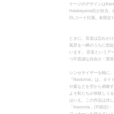
ケージのデザインはKanky
Hatakeyama氏
DLコード付属。各限定100
ときに、音楽は忘れかけ
風景を一瞬のうちに想起
います。 音楽というア
つ不思議な自由さ・寛容
シンセサイザーを軸に、
『Nocturnal』は
や森などを空から俯瞰す
よそ私たちが体験しうる
はいえ、この作品は決し
「Insomnia」(不眠
フィナーレを迎えていく