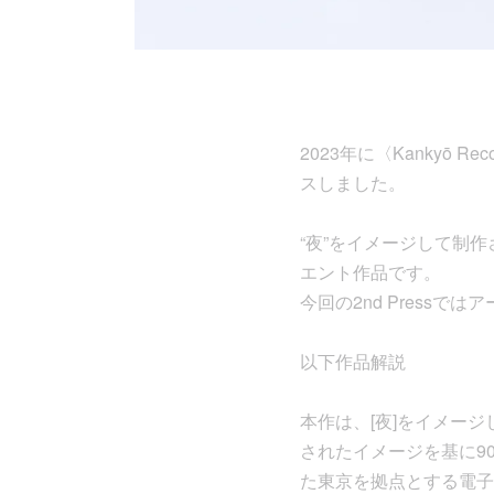
2023年に〈Kankyō Rec
スしました。
“夜”をイメージして制
エント作品です。
今回の2nd Press
以下作品解説
本作は、[夜]をイメー
されたイメージを基に9
た東京を拠点とする電子音