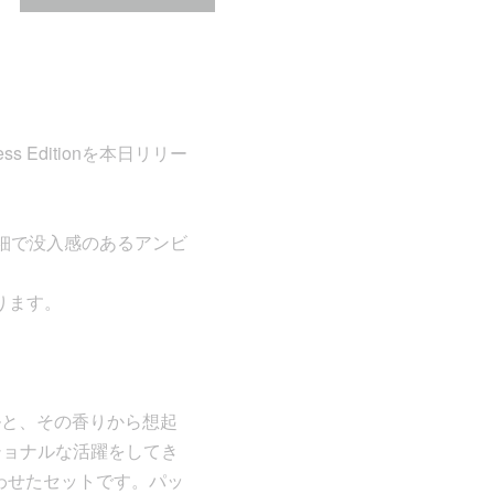
ess Editionを本日リリー
細で没入感のあるアンビ
ります。
ルと、その香りから想起
ショナルな活躍をしてき
合わせたセットです。パッ