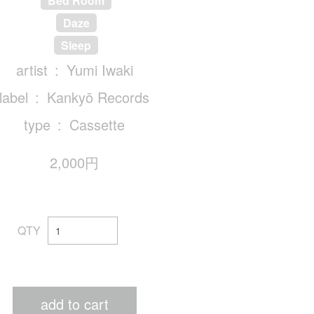
Bed Room
Daze
Sleep
artist
Yumi Iwaki
label
Kankyō Records
type
Cassette
2,000円
QTY
add to cart