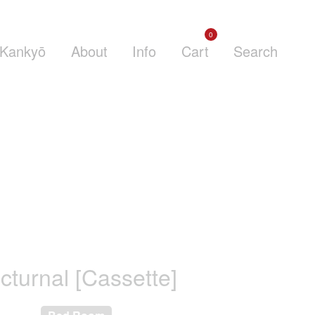
0
Kankyō
About
Info
Cart
Search
cturnal [Cassette]