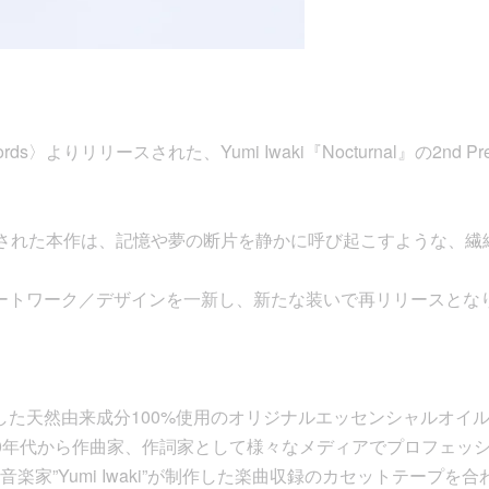
ords〉よりリリースされた、Yumi Iwaki『Nocturnal』の2nd Pr
作された本作は、記憶や夢の断片を静かに呼び起こすような、繊
ではアートワーク／デザインを一新し、新たな装いで再リリースとな
ジした天然由来成分100%使用のオリジナルエッセンシャルオイ
0年代から作曲家、作詞家として様々なメディアでプロフェッ
楽家”Yumi Iwaki”が制作した楽曲収録のカセットテープを