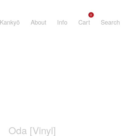
0
Kankyō
About
Info
Cart
Search
Oda [Vinyl]