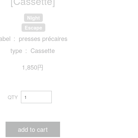
[Cassette]
Night
Escape
label
presses précaires
type
Cassette
1,850円
QTY
add to cart