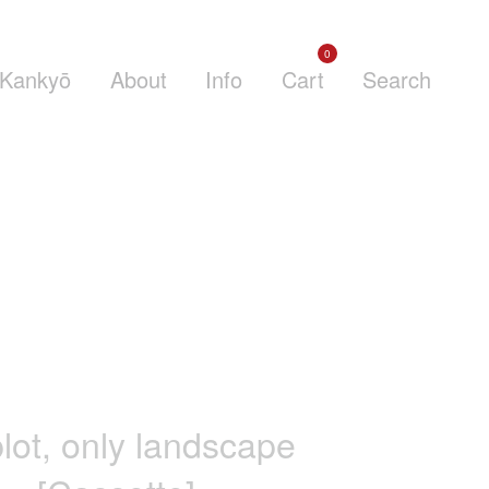
0
Kankyō
About
Info
Cart
Search
lot, only landscape