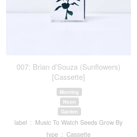
007: Brian d’Souza (Sunflowers)
[Cassette]
Morning
Noon
Garden
label
Music To Watch Seeds Grow By
type
Cassette