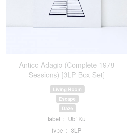
Antico Adagio (Complete 1978
Sessions) [3LP Box Set]
Living Room
Escape
Daze
label
Ubi Ku
type
3LP