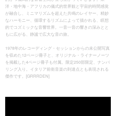
洋・地中海・アフリカの儀式的世界観と宇宙的時間感覚
が融合し、ミニマリズムを超えた共鳴のレイヤー、精妙
なハーモニー、循環するリズムによって描かれる、瞑想
的でコズミックな音響世界。一音一音の響きの深みとと
もに広がる、静謐で広大な音の旅。
1978年のレコーディング・セッションからの未公開写真
を収めた12ページ冊子と、オリジナル・ライナーノーツ
を掲載した4ページ冊子も付属。限定250部限定、ナンバ
リング入り。イタリア前衛音楽の到達点とも表現される
傑作です。[GRRRDEN]