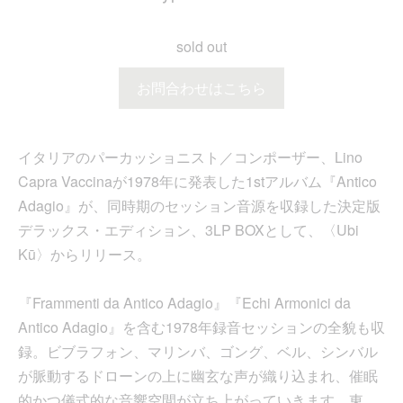
sold out
お問合わせはこちら
イタリアのパーカッショニスト／コンポーザー、Lino
Capra Vaccinaが1978年に発表した1stアルバム『Antico
Adagio』が、同時期のセッション音源を収録した決定版
デラックス・エディション、3LP BOXとして、〈Ubi
Kū〉からリリース。
『Frammenti da Antico Adagio』『Echi Armonici da
Antico Adagio』を含む1978年録音セッションの全貌も収
録。ビブラフォン、マリンバ、ゴング、ベル、シンバル
が脈動するドローンの上に幽玄な声が織り込まれ、催眠
的かつ儀式的な音響空間が立ち上がっていきます。東