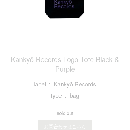
Kankyō Records Logo Tote Black &
Purple
label
Kankyō Records
type
bag
sold out
お問合わせはこちら