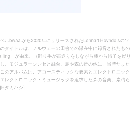
bwaa.から2020年にリリースされたLennart Heyndel
タイトルは、ノルウェーの田舎での滞在中に録音されたもので、Ha
alling」が由来。（踊り手が宙返りをしながら棒から帽子を蹴
し、モジュラーシンセと融合。鳥や森の音の他に、当時たまた
このアルバムは、アコースティックな要素とエレクトロニック
エレクトロニック・ミュージックを追求した森の音楽。素晴らし
[Hタカハシ]