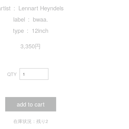
rtist
Lennart Heyndels
label
bwaa.
type
12inch
3,350円
QTY
add to cart
在庫状況：残り2