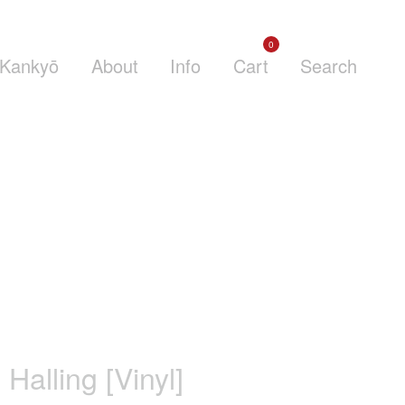
0
Kankyō
About
Info
Cart
Search
Halling [Vinyl]