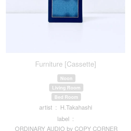
Furniture [Cassette]
Noon
Living Room
Bed Room
artist
H.Takahashi
label
ORDINARY AUDIO by COPY CORNER