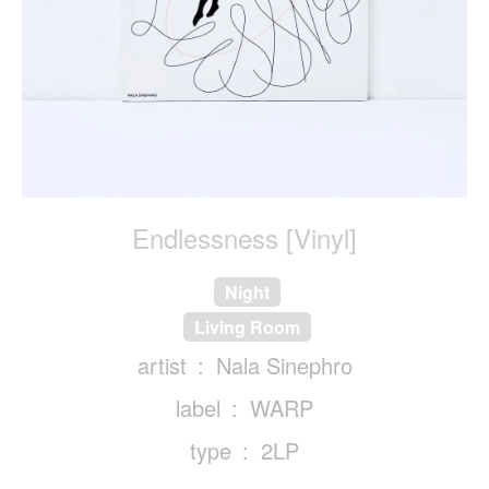
Endlessness [Vinyl]
Night
Living Room
artist
Nala Sinephro
label
WARP
type
2LP