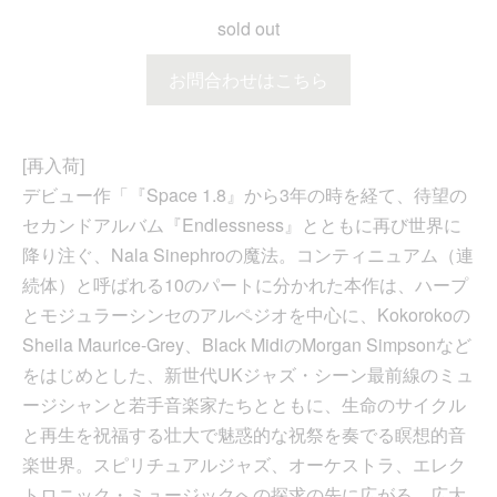
sold out
お問合わせはこちら
[再入荷]
デビュー作「『Space 1.8』から3年の時を経て、待望の
セカンドアルバム『Endlessness』とともに再び世界に
降り注ぐ、Nala Sinephroの魔法。コンティニュアム（連
続体）と呼ばれる10のパートに分かれた本作は、ハープ
とモジュラーシンセのアルペジオを中心に、Kokorokoの
Sheila Maurice-Grey、Black MidiのMorgan Simpsonなど
をはじめとした、新世代UKジャズ・シーン最前線のミュ
ージシャンと若手音楽家たちとともに、生命のサイクル
と再生を祝福する壮大で魅惑的な祝祭を奏でる瞑想的音
楽世界。スピリチュアルジャズ、オーケストラ、エレク
トロニック・ミュージックへの探求の先に広がる、広大