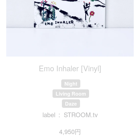
Emo Inhaler [Vinyl]
Night
Living Room
Daze
label
STROOM.tv
4,950円