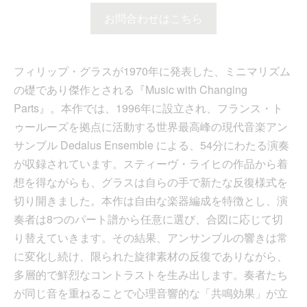
お問合わせはこちら
フィリップ・グラスが1970年に発表した、ミニマリズム
の礎であり傑作とされる『Music with Changing
Parts』。本作では、1996年に設立され、フランス・ト
ゥールーズを拠点に活動する世界最高峰の現代音楽アン
サンブル Dedalus Ensemble による、54分にわたる演奏
が収録されています。スティーヴ・ライヒの作品から着
想を得ながらも、グラスは自らの手で新たな反復様式を
切り開きました。本作は自由な楽器編成を特徴とし、演
奏者は8つのパート譜から任意に選び、合図に応じて切
り替えていきます。その結果、アンサンブルの響きは常
に変化し続け、限られた旋律素材の反復でありながら、
多層的で鮮烈なコントラストを生み出します。奏者たち
が同じ音を重ねることで心理音響的な「共鳴効果」が立