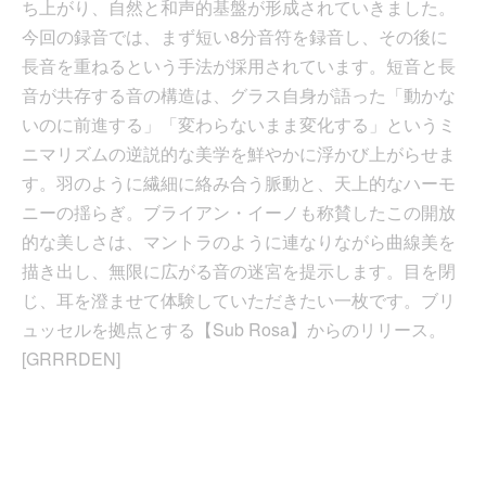
ち上がり、自然と和声的基盤が形成されていきました。
今回の録音では、まず短い8分音符を録音し、その後に
長音を重ねるという手法が採用されています。短音と長
音が共存する音の構造は、グラス自身が語った「動かな
いのに前進する」「変わらないまま変化する」というミ
ニマリズムの逆説的な美学を鮮やかに浮かび上がらせま
す。羽のように繊細に絡み合う脈動と、天上的なハーモ
ニーの揺らぎ。ブライアン・イーノも称賛したこの開放
的な美しさは、マントラのように連なりながら曲線美を
描き出し、無限に広がる音の迷宮を提示します。目を閉
じ、耳を澄ませて体験していただきたい一枚です。ブリ
ュッセルを拠点とする【Sub Rosa】からのリリース。
[GRRRDEN]