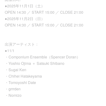
●2025年11月1日（土）
OPEN 14:30 ／ START 15:00 ／ CLOSE 21:00
●2025年11月2日（日）
OPEN 14:30 ／ START 15:00 ／ CLOSE 21:00
出演アーティスト：
●11/1
・Componium Ensemble（Spencer Doran）
・Yoshio Ojima ＋ Satsuki Shibano
・Sugai Ken
・Chihei Hatakeyama
・Tomoyoshi Date
・grrrden
・Nomizo