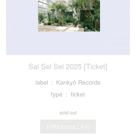
Sai Sei Sei 2025 [Ticket]
label
Kankyō Records
type
ticket
sold out
お問合わせはこちら