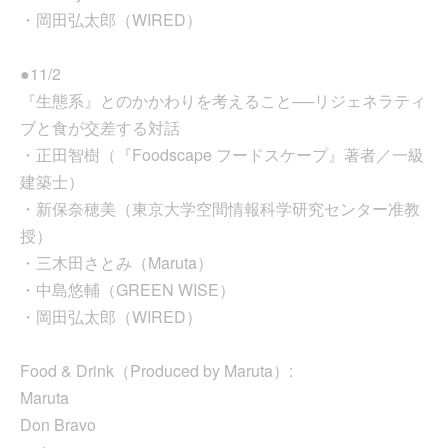
・岡田弘太郎（WIRED）
●11/2
『生態系』とのかかわりを考えること──リジェネラティ
ブと食が交差する対話
・正田智樹（『Foodscape フードスケープ』著者／一級
建築士）
・新保奈穂美（東京大学空間情報科学研究センター准教
授）
・三木田さとみ（Maruta）
・中島悠輔（GREEN WISE）
・岡田弘太郎（WIRED）
Food & Drink（Produced by Maruta）:
Maruta
Don Bravo