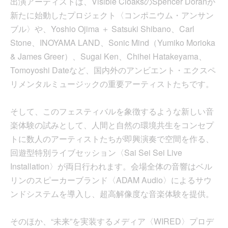
出演アーティストは、Visible CloaksのSpencer Doranが
新たに始動したプロジェクト〈コンポニウム・アンサン
ブル〉や、Yoshio Ojima ＋ Satsuki Shibano、Carl
Stone、INOYAMA LAND、Sonic Mind（Yumiko Morioka
& James Greer）、Sugai Ken、Chihei Hatakeyama、
Tomoyoshi Dateなど、国内外のアンビエント・エクスペ
リメンタルミュージックの重要アーティストたちです。
そして、このフェスティバルを象徴するような新しい音
楽体験の試みとして、人間と自然の環境共生をコンセプ
トに数人のアーティストたちが即興演奏で空間を作る、
回遊型特別ライブセッション〈Sai Sei Sei Live
Installation〉が両日行われます。会場全体の音響はベル
リンのスピーカーブランド〈ADAM Audio〉によるサウ
ンドシステムを導入し、超高解像度な音楽体験を提供。
そのほか、“未来”を実装するメディア〈WIRED〉プロデ