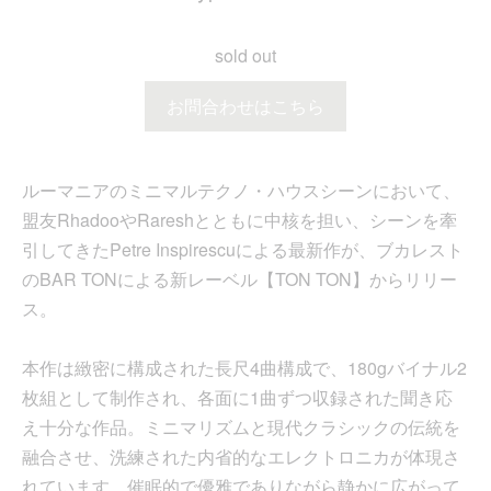
sold out
お問合わせはこちら
ルーマニアのミニマルテクノ・ハウスシーンにおいて、
盟友RhadooやRareshとともに中核を担い、シーンを牽
引してきたPetre Inspirescuによる最新作が、ブカレスト
のBAR TONによる新レーベル【TON TON】からリリー
ス。
本作は緻密に構成された長尺4曲構成で、180gバイナル2
枚組として制作され、各面に1曲ずつ収録された聞き応
え十分な作品。ミニマリズムと現代クラシックの伝統を
融合させ、洗練された内省的なエレクトロニカが体現さ
れています。催眠的で優雅でありながら静かに広がって