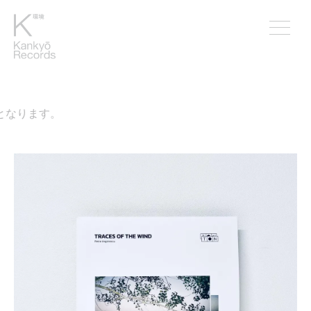
なります。